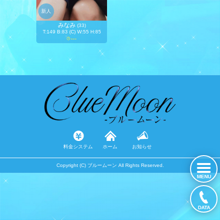
新人
みなみ
(33)
T:149 B:83 (C) W:55 H:85
---
料金システム
ホーム
お知らせ
Copyright (C) ブルームーン All Rights Reserved.
MENU
DATA