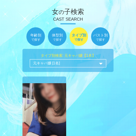
女
子検索
の
CAST SEARCH
年齢別
体型別
タイプ別
バスト別
で探す
で探す
で探す
で探す
タイプ別検索: 元キャバ嬢【1名】