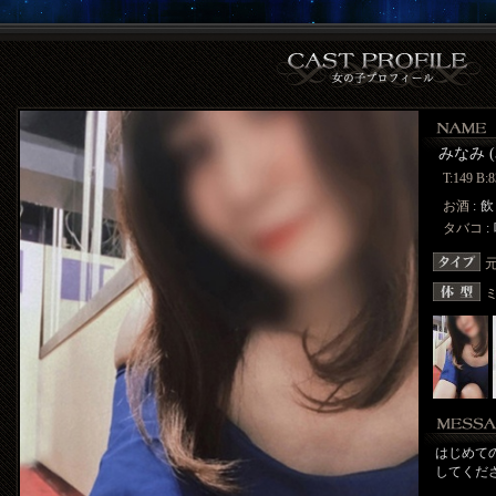
みなみ (3
T:149 B:8
お酒
:
飲
タバコ
:
はじめて
してくだ