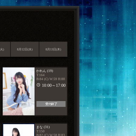
火)
8月12日(水)
8月13日(木)
かれん (19)
T:164
B:84 (C) W:59 H:88
10:00～17:00
まな (31)
T:150
B:82 (C) W:58 H:83