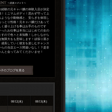
未経験の元キャバ嬢の体験入店が決定
顔！ミニマムボディ！思わず守って上
るような小動物感と、安らぎを体現し
おっとり性格！元キャバ嬢だけあって
しく盛り上げる事はお手のものです
いったお仕事は本当にはじめての女の
ますので色々と未知数！しかしながら
は無限大をも意味します！頑張り屋さ
、成長していく彼女を楽しむチャンス
からの当店エース間違いなし！？是非
ゃんと会ってみてくださいませ！
08/12(水)
08/13(木)