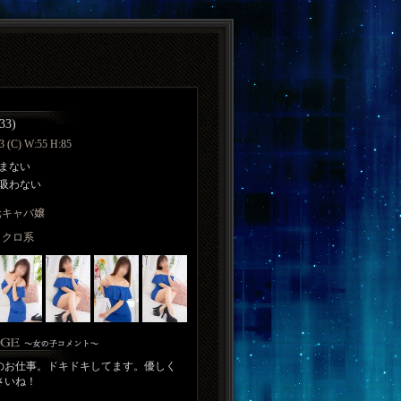
3)
3 (C) W:55 H:85
まない
吸わない
元キャバ嬢
ミクロ系
のお仕事。ドキドキしてます。優しく
さいね！