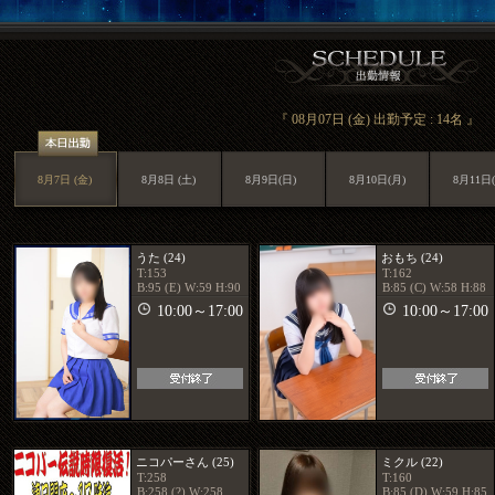
『 08月07日 (金) 出勤予定 : 14名 』
8月7日 (金)
8月8日 (土)
8月9日(日)
8月10日(月)
8月11日(
うた (24)
おもち (24)
T:153
T:162
B:95 (E) W:59 H:90
B:85 (C) W:58 H:88
10:00～17:00
10:00～17:00
ニコパーさん (25)
ミクル (22)
T:258
T:160
B:258 (?) W:258
B:85 (D) W:59 H:85