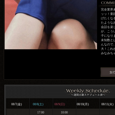
完全業界
ッッ！童
げたくな
たような
会話を楽
が、こう
子になり
未知数と
んなので
大！これ
みなみち
08/7(金)
08/8(土)
08/9(日)
08/10(月)
08/11(火)
17:00
10:00